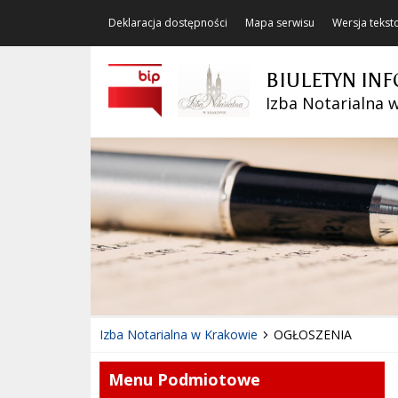
Deklaracja dostępności
Mapa serwisu
Wersja teks
BIULETYN INF
Izba Notarialna 
Izba Notarialna w Krakowie
OGŁOSZENIA
Menu Podmiotowe